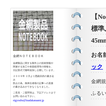
【N
標準ふ
45m
お名
金網ＮＯＴＥＢＯＯＫ
金網製品に関する製作上の技術情報や
ック
関連する加工や表面処理等の情報を、
日記形式で随時追加し公開しています。
２００９年 ２月より悪戯目的の書き込
み
金網規
防止の為、御来往者様の記事への直接
の書き込みができなくなりました。
ふるい
ご意見・ご質問等は、下記アドレスまで
お問い合わせ下さい。
eigyoubu@inadakanaami.jp