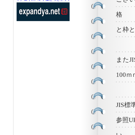
格
と枠
またJ
100
JIS
参照U