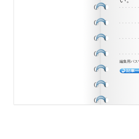
い。
編集用パス