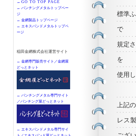
←GO TO TOP PAGE
← パンチングメタルトップペー
標準
ジ
← 金網製品トップページ
← エキスパンドメタルトップペ
で
ージ
規定
稲田金網株式会社運営サイト
を
← 金網専門販売サイト／金網屋
どっとネット
使用
← パンチングメタル専門サイト
／パンチング屋どっとネット
上記の
レス製
← エキスパンドメタル専門サイ
ござ
ト／エキスパンド屋どっとネット