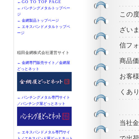
←GO TO TOP PAGE
← パンチングメタルトップペー
この
ジ
← 金網製品トップページ
← エキスパンドメタルトップペ
ざい
ージ
信フ
稲田金網株式会社運営サイト
商品
← 金網専門販売サイト／金網屋
どっとネット
お客
くあ
← パンチングメタル専門サイト
／パンチング屋どっとネット
当社
← エキスパンドメタル専門サイ
で出
ト／エキスパンド屋どっとネット