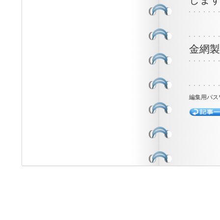
しま
金網
編集用パス