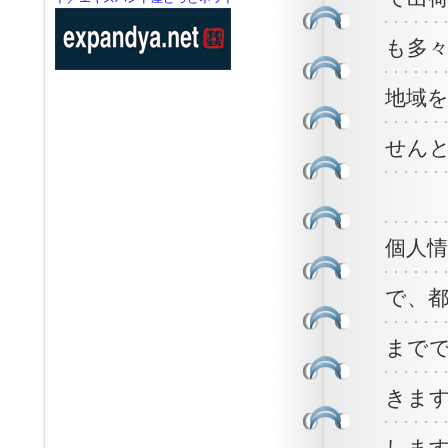
も多
地域
せん
個人
で、
まで
きま