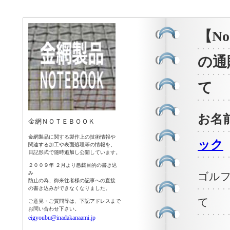
【N
の通
て
お名
金網ＮＯＴＥＢＯＯＫ
金網製品に関する製作上の技術情報や
ック
関連する加工や表面処理等の情報を、
日記形式で随時追加し公開しています。
２００９年 ２月より悪戯目的の書き込
み
ゴルフ
防止の為、御来往者様の記事への直接
の書き込みができなくなりました。
て
ご意見・ご質問等は、下記アドレスまで
お問い合わせ下さい。
eigyoubu@inadakanaami.jp