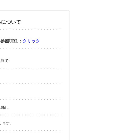
格について
照URL：
クリック
ス線で
10幅、
ります。