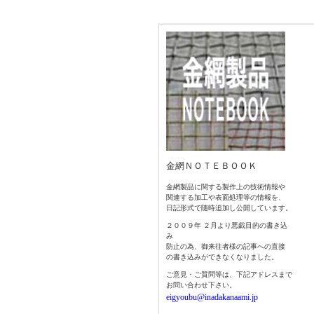
金網ＮＯＴＥＢＯＯＫ
金網製品に関する製作上の技術情報や
関連する加工や表面処理等の情報を、
日記形式で随時追加し公開しています。
２００９年 ２月より悪戯目的の書き込
み
防止の為、御来往者様の記事への直接
の書き込みができなくなりました。
ご意見・ご質問等は、下記アドレスまで
お問い合わせ下さい。
eigyoubu@inadakanaami.jp