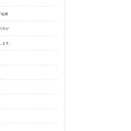
プ金網
の方が
します。