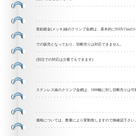
亜鉛鍍金(メッキ)線のクリンプ金網は、基本的に910X15mの
での販売となっており、切断売りは対応できません。
(別注での対応は少量でもできます)
ステンレス線のクリンプ金網は、1000幅に対し切断売りは可
価格については、数量により変動致しますので御確認下さい