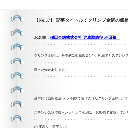
【No.57】 記事タイトル：クリンプ金網の価
お名前：
稲田金網株式会社 専務取締役 稲田肇
参
クリンプ金網は、基本的に亜鉛鍍金(メッキ)線でとステンレ
織った物があります。
基本的に亜鉛鍍金(メッキ)線で製作されたクリンプ金網は、9
ステンレス線で織ったクリンプ金網は、1000幅で在庫してお
(在庫表をご覧下さい)