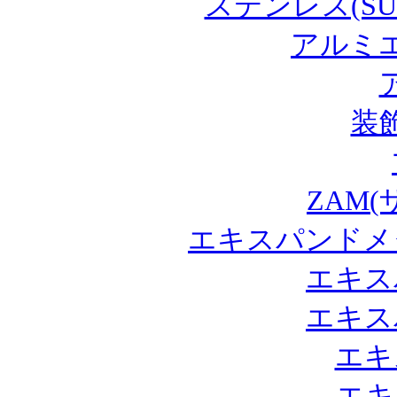
ステンレス(S
アルミ
装
ZAM
エキスパンドメ
エキス
エキス
エキ
エキ