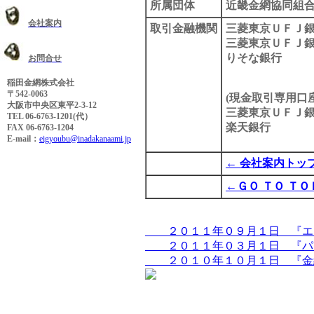
所属団体
近畿金網協同組
会社案内
取引金融機関
三菱東京ＵＦＪ銀
三菱東京ＵＦＪ
りそな銀
お問合せ
稲田金網株式会社
〒542-0063
(現金取引専用口座
大阪市中央区東平2-3-12
三菱東京ＵＦＪ銀
TEL 06-6763-1201(代）
楽天銀行 
FAX 06-6763-1204
E-mail：
eigyoubu@inadakanaami.jp
← 会社案内トッ
←ＧＯ ＴＯ ＴＯ
２０１１年０９月１日 『エキ
２０１１年０３月１日 『パン
２０１０年１０月１日 『金網