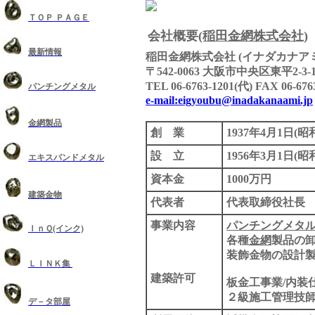
ＴＯＰ ＰＡＧＥ
会社概要
(稲田金網株式会社)
最新情報
稲田金網株式会社 (イナダカナアミ
〒542-0063 大阪市中央区東平2-3-1
TEL 06-6763-1201(代) FAX 06-676
パンチングメタル
e-mail:eigyoubu@inadakanaami.jp
金網製品
創 業
1937年4月1日(昭
設 立
1956年3月1日(昭
エキスパンドメタル
資本金
1000万円
建築金物
代表者
代表取締役社長 稲田 
事業内容
パンチングメタ
ＩｎＱ(インク)
各種
金網
製品の
装飾金物の設計
ＬＩＮＫ集
建築許可
板金工事業/内装仕
２級施工管理技
デ－タ部屋